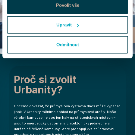
Povolit vše
Upravit
Odmítnout
Proč si zvolit
Urbanity?
Chceme dokázat, že průmyslová výstavba dnes může vypadat
jinak. V Urbanity měníme pohled na průmyslové areály. Naše
výrobní kampusy nejsou jen haly na strategických místech –
jsou to energeticky úsporné, architektonicky jedinečné a
udržitelně řešené kampusy, které propojují kvalitní pracovní
prostředí s respektem k místním komunitám.