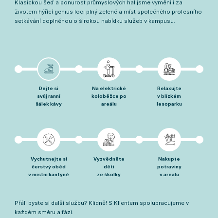
Klasickou šeď a ponurost průmyslových hal jsme vyměnili za
životem hýřící genius loci plný zeleně a míst společného profesního
setkávání doplněnou o širokou nabídku služeb v kampusu.
Dejte si
Na elektrické
Relaxujte
svůj ranní
koloběžce po
v blízkém
šálek kávy
areálu
lesoparku
Vychutnejte si
Vyzvědněte
Nakupte
čerstvý oběd
děti
potraviny
v místní kantýně
ze školky
v areálu
Přáli byste si další službu? Klidně! S Klientem spolupracujeme v
každém směru a fázi.