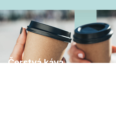
Čerstvá káva
každé ráno
Novinky