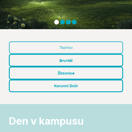
Tachov
Bruntál
Žirovnice
Korunní Dvůr
Den v kampusu